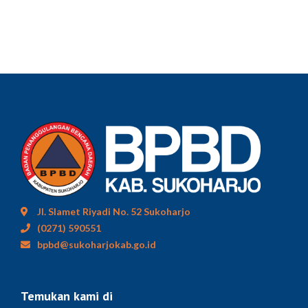
Jl. Slamet Riyadi No. 52 Sukoharjo
(0271) 590551
bpbd@sukoharjokab.go.id
Temukan kami di