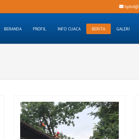
bpbd@s
BERANDA
PROFIL
INFO CUACA
BERITA
GALERI