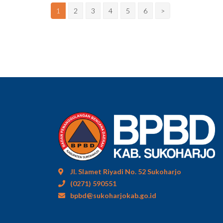
1
2
3
4
5
6
>
Jl. Slamet Riyadi No. 52 Sukoharjo
(0271) 590551
bpbd@sukoharjokab.go.id