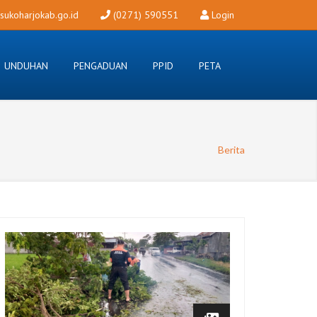
ukoharjokab.go.id
(0271) 590551
Login
UNDUHAN
PENGADUAN
PPID
PETA
Berita